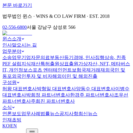
본문 바로가기
법무법인 윈스 · WINS & CO LAW FIRM · EST. 2018
02-556-6800
서울 강남구 삼성로 566
윈스소개
인사말
오시는 길
업무분야
소송업무
기업자문
의료
부동산
등기
경매, 민사집행
상속, 친족
PEF 설립
지식재산
특허출원
상표출원
가상자산, NFT, 메타버스
IT, 개인정보
스포츠 엔터테인먼트
보험
국제거래
재외국민 및
동포
외국인투자 및 비자
해외이민 및 해외진출
구성원
허왕 대표변호사
박형일 대표변호사
양동수 대표변호사
이병수
대표변호사
박희정 파트너변호사
한경주 파트너변호사
조우선
파트너변호사
주희진 파트너변호사
소식
언론보도
업무사례
법률뉴스
공지사항
최신뉴스
인재초빙
KO
|
EN